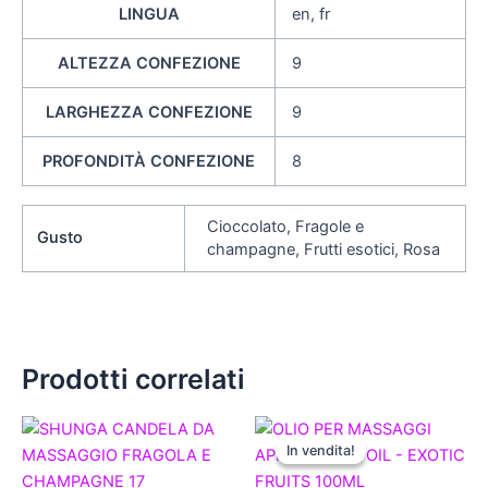
LINGUA
en, fr
ALTEZZA CONFEZIONE
9
LARGHEZZA CONFEZIONE
9
PROFONDITÀ CONFEZIONE
8
Cioccolato, Fragole e
Gusto
champagne, Frutti esotici, Rosa
Prodotti correlati
Il
Il
Questo
prezzo
prezzo
In vendita!
In vendita!
prodotto
originale
attuale
era:
ha
è: