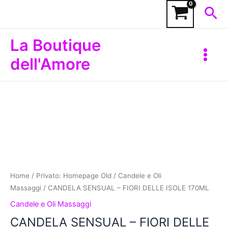
Vai
Cer
al
contenuto
Main
La Boutique
Menu
dell'Amore
CANDELA
SENSUAL
-
FIORI
DELLE
ISOLE
170ML
quantità
Home
/
Privato: Homepage Old
/
Candele e Oli
Massaggi
/ CANDELA SENSUAL – FIORI DELLE ISOLE 170ML
Candele e Oli Massaggi
CANDELA SENSUAL – FIORI DELLE