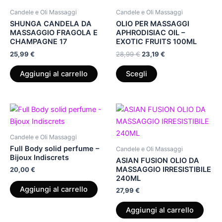
28,99 €.
23,19 €.
più
Candele e Oli Massaggi
Candele e Oli Massaggi
varianti.
SHUNGA CANDELA DA
OLIO PER MASSAGGI
Le
MASSAGGIO FRAGOLA E
APHRODISIAC OIL –
CHAMPAGNE 17
EXOTIC FRUITS 100ML
opzioni
25,99
€
28,99
€
23,19
€
possono
essere
Aggiungi al carrello
Scegli
scelte
nella
pagina
del
prodotto
Candele e Oli Massaggi
Full Body solid perfume –
Candele e Oli Massaggi
Bijoux Indiscrets
ASIAN FUSION OLIO DA
MASSAGGIO IRRESISTIBILE
20,00
€
240ML
Aggiungi al carrello
27,99
€
Aggiungi al carrello