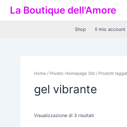
Ordina
Vai
in
La Boutique dell'Amore
al
base
al
contenuto
più
recente
Shop
Il mio account
Home
/
Privato: Homepage Old
/ Prodotti taggat
gel vibrante
Visualizzazione di 3 risultati