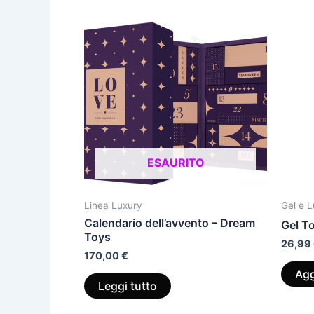
ESAURITO
Linea Luxury
Gel e L
Calendario dell’avvento – Dream
Gel T
Toys
26,99
170,00
€
Agg
Leggi tutto