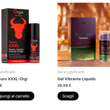
Questo
prodotto
ha
più
varianti.
Le
opzioni
possono
essere
scelte
nella
ubrificanti
Gel e Lubrificanti
pagina
ouro XXXL-Orgi
Gel Vibrante Liquido
del
€
26,99
€
prodotto
iungi al carrello
Scegli